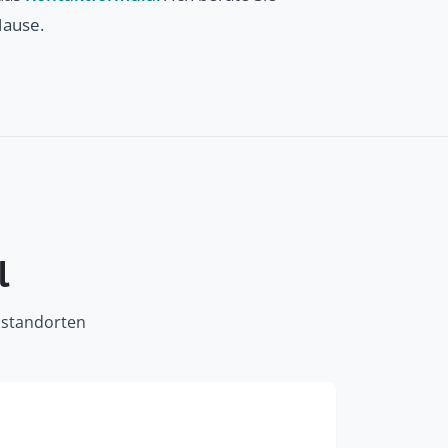
Hause.
l
isstandorten