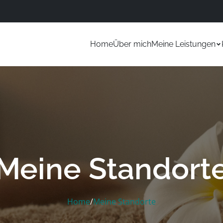
Home
Über mich
Meine Leistungen
Meine Standort
Home
/
Meine Standorte