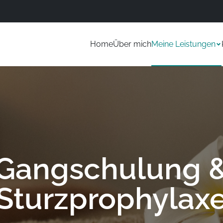
Home
Über mich
Meine Leistungen
Gangschulung 
Sturzprophylax