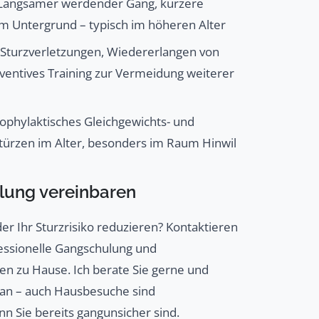
angsamer werdender Gang, kürzere
em Untergrund – typisch im höheren Alter
 Sturzverletzungen, Wiedererlangen von
räventives Training zur Vermeidung weiterer
ophylaktisches Gleichgewichts- und
Stürzen im Alter, besonders im Raum Hinwil
ulung vereinbaren
r Ihr Sturzrisiko reduzieren? Kontaktieren
essionelle Gangschulung und
nen zu Hause. Ich berate Sie gerne und
plan – auch Hausbesuche sind
nn Sie bereits gangunsicher sind.