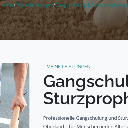
Home
/
Meine Leistungen
/
Gangschulung & Sturzprophylaxe
MEINE LEISTUNGEN
Gangschu
Sturzprop
Professionelle Gangschulung und Stur
Oberland – für Menschen jeden Alters,