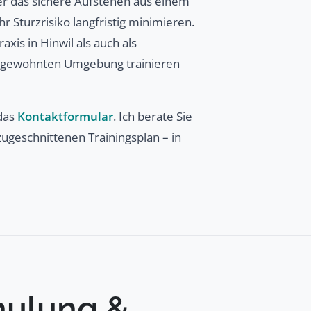
r das sichere Aufstehen aus einem
r Sturzrisiko langfristig minimieren.
xis in Hinwil als auch als
rer gewohnten Umgebung trainieren
das
Kontaktformular
. Ich berate Sie
ugeschnittenen Trainingsplan – in
hulung &