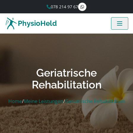
078 214 97 67
PhysioHeld
Geriatrische
Rehabilitation
Home
/
Meine Leistungen
/
Geriatrische Rehabilitation